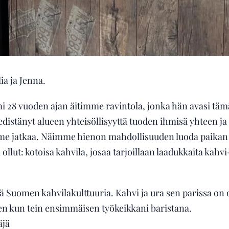
ia ja Jenna.
mi 28 vuoden ajan äitimme ravintola, jonka hän avasi t
 edistänyt alueen yhteisöllisyyttä tuoden ihmisä yhteen j
me jatkaa. Näimme hienon mahdollisuuden luoda paikan
elä ollut: kotoisa kahvila, josaa tarjoillaan laadukkaita kahv
ää Suomen kahvilakulttuuria. Kahvi ja ura sen parissa on
ien kun tein ensimmäisen työkeikkani baristana.
äjä