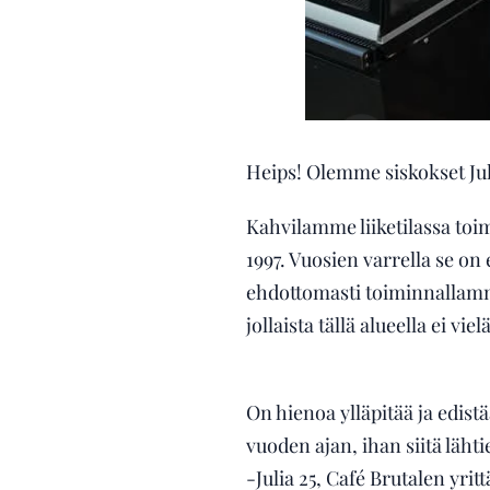
Heips! Olemme siskokset Jul
Kahvilamme liiketilassa toi
1997. Vuosien varrella se on
ehdottomasti toiminnallam
jollaista tällä alueella ei vi
On hienoa ylläpitää ja edist
vuoden ajan, ihan siitä läht
-Julia 25, Café Brutalen yritt