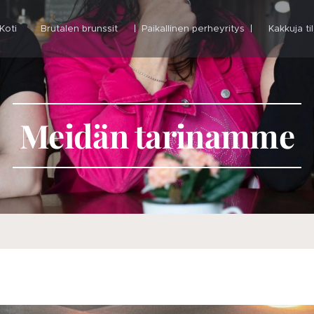
Koti
Brutalen brunssit
Paikallinen perheyritys
Kakkuja ti
Meidän tarinamme