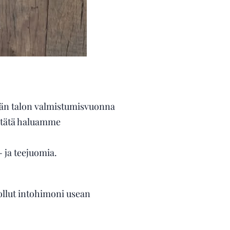
ämän talon valmistumisvuonna
a tätä haluamme
i- ja teejuomia.
 ollut intohimoni usean